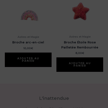
Astres et Magie
Astres et Magie
Broche Étoile Rose
Broche arc-en-ciel
Pailletée Rembourrée
10,00
€
8,00
€
AJOUTER AU
PANIER
AJOUTER AU
PANIER
L'inattendue