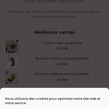
4 rue de la vallée, Clisson 44190
Boutique de créations française et cadeaux coups de
coeur en Loire Atlantique.
Meilleures ventes
T-shirt cœur graphique
32,00
€
Broche méduse violet pailletée
14,00
€
Broche méduse jaune pailletée
14,00
€
Nous utilisons des cookies pour optimiser notre site web et
notre service.