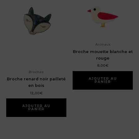
Animaux
Broche mouette blanche et
rouge
8,00
€
Broches
AJOUTER AU
Broche renard noir pailleté
PANIER
en bois
12,00
€
AJOUTER AU
PANIER