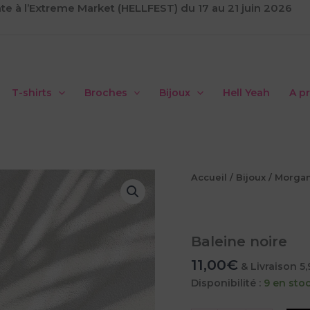
te à l’Extreme Market (HELLFEST) du 17 au 21 juin 2026
T-shirts
Broches
Bijoux
Hell Yeah
A p
Accueil
/
Bijoux
/
Morga
Baleine noire
11,00
€
& Livraison 5
Disponibilité :
9 en sto