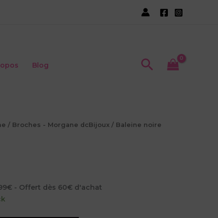
noire
Recherche
ropos
Blog
ne
/
Broches - Morgane dcBijoux
/ Baleine noire
,99€ - Offert dès 60€ d'achat
ck