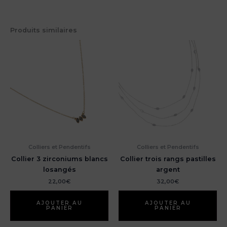
Produits similaires
Colliers et Pendentifs
Colliers et Pendentifs
Collier 3 zirconiums blancs
Collier trois rangs pastilles
losangés
argent
22,00
€
32,00
€
AJOUTER AU
AJOUTER AU
PANIER
PANIER