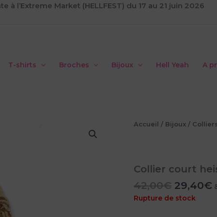
te à l’Extreme Market (HELLFEST) du 17 au 21 juin 2026
T-shirts
Broches
Bijoux
Hell Yeah
A p
Accueil
/
Bijoux
/
Collier
Collier court hei
Le
42,00
€
29,40
€
prix
p
Rupture de stock
initial