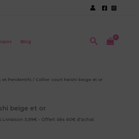
Recherche
ropos
Blog
s et Pendentifs
/ Collier court heishi beige et or
shi beige et or
Le
& Livraison 5,99€ - Offert dès 60€ d'achat
rix
actuel