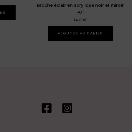
Broche éclair en acrylique noir et miroir
Ce
-01
ONS
produit
a
14,00
€
plusieurs
variations.
AJOUTER AU PANIER
Les
options
peuvent
être
choisies
sur
la
page
du
produit