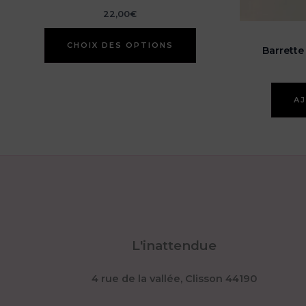
22,00
€
Ce
CHOIX DES OPTIONS
produit
Barrette 
a
plusieurs
variations.
AJ
Les
options
peuvent
être
choisies
sur
la
page
du
L'inattendue
produit
4 rue de la vallée, Clisson 44190