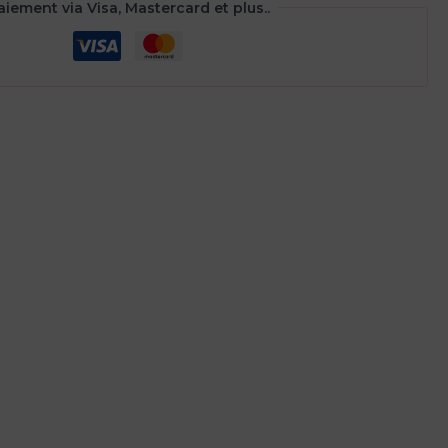
st :
aiement via Visa, Mastercard et plus..
29,40€.