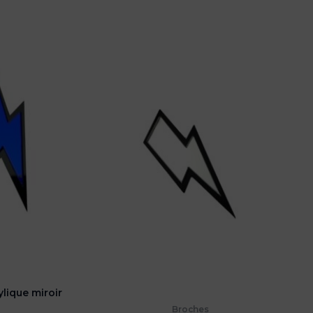
ylique miroir
Broches