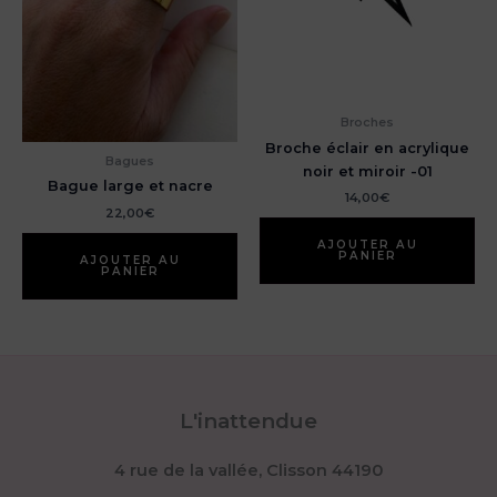
la
pa
du
pr
Broches
Broche éclair en acrylique
Bagues
noir et miroir -01
Bague large et nacre
14,00
€
22,00
€
AJOUTER AU
PANIER
AJOUTER AU
PANIER
L'inattendue
4 rue de la vallée, Clisson 44190