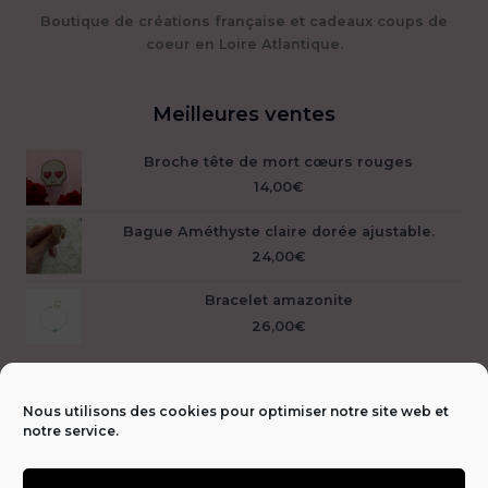
Boutique de créations française et cadeaux coups de
coeur en Loire Atlantique.
Meilleures ventes
Broche tête de mort cœurs rouges
14,00
€
Bague Améthyste claire dorée ajustable.
24,00
€
Bracelet amazonite
26,00
€
Nous utilisons des cookies pour optimiser notre site web et
notre service.