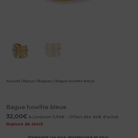
Accueil
/
Bijoux
/
Bagues
/ Bague howlite bleue
Bague howlite bleue
32,00
€
& Livraison 5,99€ - Offert dès 60€ d'achat
Rupture de stock
Paiement via Visa, Mastercard et plus..