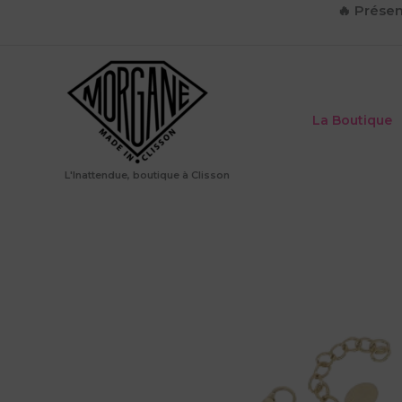
Aller
🔥
Présen
au
contenu
La Boutique
L'Inattendue, boutique à Clisson