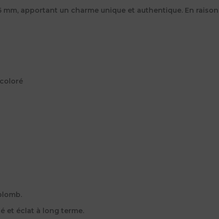
 mm, apportant un charme unique et authentique. En raison d
 coloré
plomb.
té et éclat à long terme.