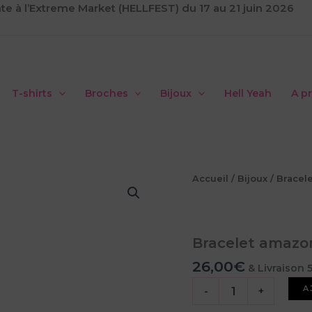
te à l’Extreme Market (HELLFEST) du 17 au 21 juin 2026
T-shirts
Broches
Bijoux
Hell Yeah
A p
Accueil
/
Bijoux
/
Bracel
Bracelet amazo
26,00
€
& Livraison 
quantité
A
-
+
de
Bracelet