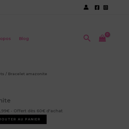
amazonite
Recherche
ropos
Blog
ets
/ Bracelet amazonite
nite
5,99€ - Offert dès 60€ d'achat
JOUTER AU PANIER