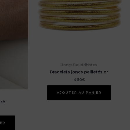
Joncs Bouddhistes
Bracelets joncs pailletés or
4,50
€
AJOUTER AU PANIER
oré
IER