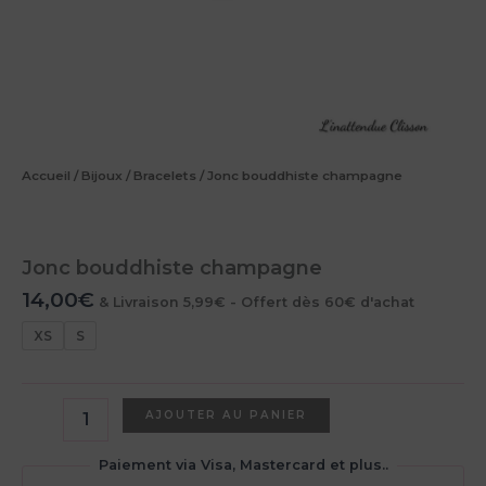
Accueil
/
Bijoux
/
Bracelets
/ Jonc bouddhiste champagne
Jonc bouddhiste champagne
14,00
€
& Livraison 5,99€ - Offert dès 60€ d'achat
XS
S
quantité
AJOUTER AU PANIER
de
Jonc
Paiement via Visa, Mastercard et plus..
bouddhiste