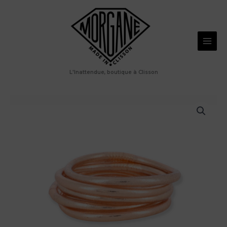
Aller
au
contenu
L'Inattendue, boutique à Clisson