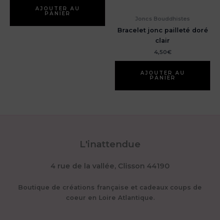
AJOUTER AU
PANIER
Joncs Bouddhistes
Bracelet jonc pailleté doré
clair
4,50
€
AJOUTER AU
PANIER
L'inattendue
4 rue de la vallée, Clisson 44190
Boutique de créations française et cadeaux coups de
coeur en Loire Atlantique.