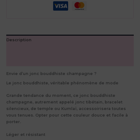
champagne
Description
Informations complémentaires
Avis (0)
Envie d’un jonc bouddhiste champagne ?
Le jonc bouddhiste, véritable phénomène de mode
Grande tendance du moment, ce jonc bouddhiste
champagne, autrement appelé jonc tibétain, bracelet
silencieux, de temple ou Kumlaï, accessoirisera toutes
vous tenues. Opter pour cette couleur douce et facile à
porter.
Léger et résistant