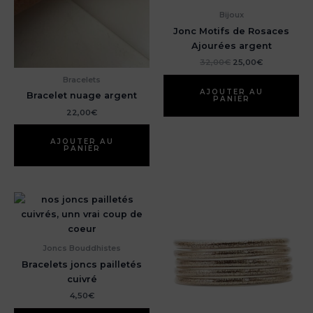
Bijoux
Jonc Motifs de Rosaces
Ajourées argent
Le
Le
32,00
€
25,00
€
prix
prix
Bracelets
initial
actuel
était :
est :
AJOUTER AU
Bracelet nuage argent
PANIER
32,00€.
25,00€.
22,00
€
AJOUTER AU
PANIER
Joncs Bouddhistes
Bracelets joncs pailletés
cuivré
4,50
€