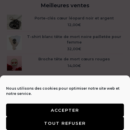
Meilleures ventes
Porte-clés cœur léopard noir et argent
12,00
€
T-shirt blanc tête de mort noire pailletée pour
femme
32,00
€
Broche tête de mort cœurs rouges
14,00
€
Nous utilisons des cookies pour optimiser notre site web et
notre service.
ACCEPTER
Livraison &
TOUT REFUSER
retours 🚚
|
CGV & Mentions légales ⚖️
|
FAQ
|
Politique de