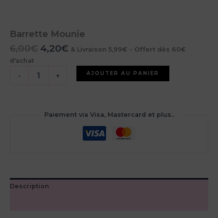
Barrette Mounie
Le
Le
6,00
€
4,20
€
& Livraison 5,99€ - Offert dès 60€
prix
prix
d'achat
initial
actuel
quantité
AJOUTER AU PANIER
-
+
était :
est :
de
6,00€.
4,20€.
Barrette
Mounie
Paiement via Visa, Mastercard et plus..
Description
Avis (0)