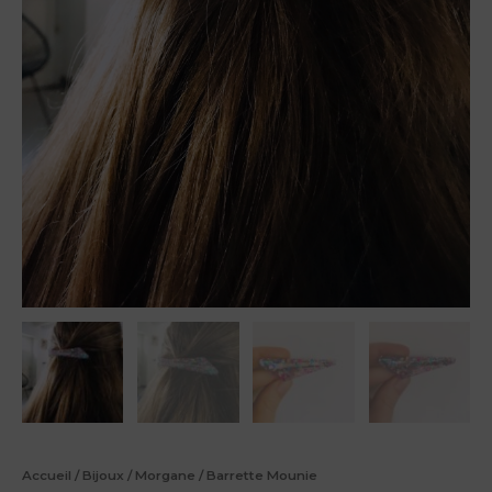
Accueil
/
Bijoux
/
Morgane
/ Barrette Mounie