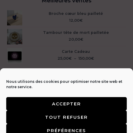
Meilleures ventes
Broche cœur bleu pailleté
12,00
€
Tambour tête de mort pailletée
20,00
€
Carte Cadeau
Plage
25,00
€
–
150,00
€
de
prix :
25,00€
à
Nous utilisons des cookies pour optimiser notre site web et
150,00€
notre service.
ACCEPTER
Livraison &
TOUT REFUSER
retours 🚚
|
CGV & Mentions légales ⚖️
|
FAQ
|
Politique de
confidentialité 🔒
|
Contact 📩
PRÉFÉRENCES