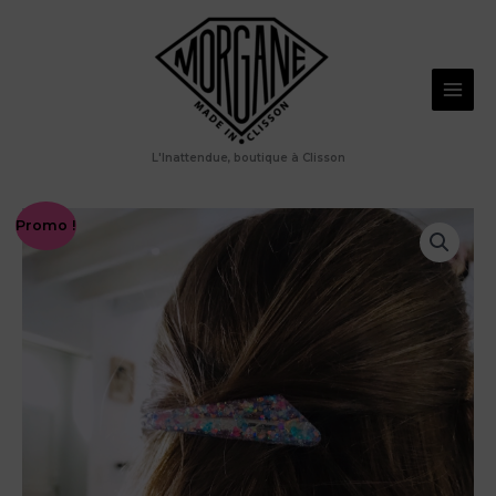
Aller
Mounie
au
contenu
L'Inattendue, boutique à Clisson
Promo !