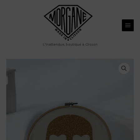
Aller
tête
au
de
mort
contenu
pailletée
L'Inattendue, boutique à Clisson