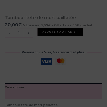
Tambour tête de mort pailletée
20,00
€
& Livraison 5,99€ - Offert dès 60€ d'achat
quantité
AJOUTER AU PANIER
-
+
de
Tambour
tête
de
Paiement via Visa, Mastercard et plus..
mort
pailletée
Description
Avis (0)
Tambour tête de mort pailletée