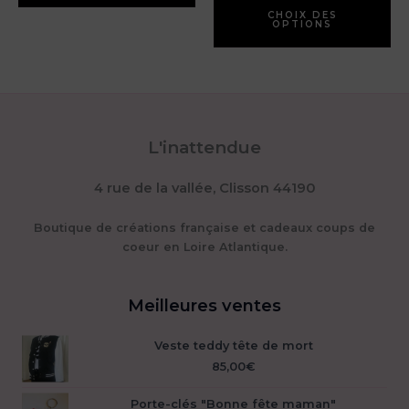
plusieurs
pr
CHOIX DES
OPTIONS
variations.
a
Les
pl
options
var
peuvent
Le
être
op
choisies
pe
L'inattendue
sur
êt
la
ch
4 rue de la vallée, Clisson 44190
page
su
du
la
produit
pa
Boutique de créations française et cadeaux coups de
du
coeur en Loire Atlantique.
pr
Meilleures ventes
Veste teddy tête de mort
85,00
€
Porte-clés "Bonne fête maman"