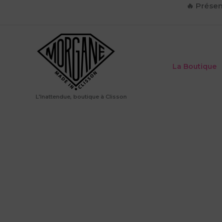
Aller
🔥
Présen
au
contenu
La Boutique
L'Inattendue, boutique à Clisson