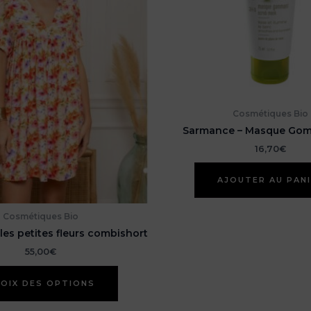
Cosmétiques Bio
Sarmance – Masque Gom
16,70
€
AJOUTER AU PAN
Cosmétiques Bio
les petites fleurs combishort
55,00
€
Ce
OIX DES OPTIONS
produit
a