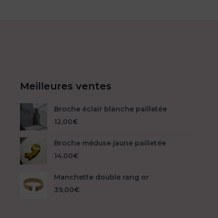
plusieurs
variations.
Les
options
peuvent
être
choisies
sur
Meilleures ventes
la
page
Broche éclair blanche pailletée
du
12,00
€
produit
Broche méduse jaune pailletée
14,00
€
Manchette double rang or
39,00
€