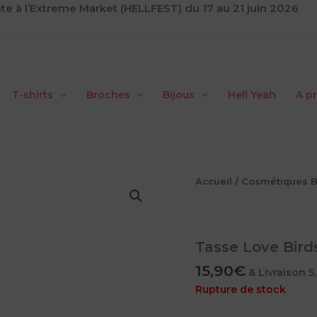
te à l’Extreme Market (HELLFEST) du 17 au 21 juin 2026
T-shirts
Broches
Bijoux
Hell Yeah
A p
Accueil
/
Cosmétiques B
Tasse Love Bird
15,90
€
& Livraison 5
Rupture de stock