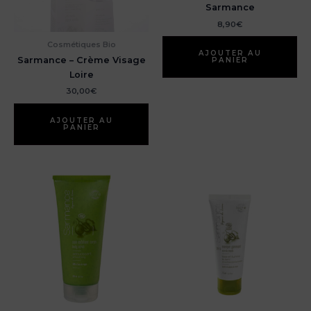
Sarmance
8,90
€
Cosmétiques Bio
AJOUTER AU
Sarmance – Crème Visage
PANIER
Loire
30,00
€
AJOUTER AU
PANIER