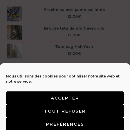
Broche culotte jaune pailletée
12,00
€
Broche tête de mort avec cils
12,00
€
Tote bag Hell Yeah
12,00
€
Nous utilisons des cookies pour optimiser notre site web et
notre service.
ACCEPTER
Livraison &
TOUT REFUSER
retours 🚚
|
CGV & Mentions légales ⚖️
|
FAQ
|
Politique de
confidentialité 🔒
|
Contact 📩
PRÉFÉRENCES