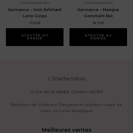
Cosmétiques Bio
Cosmétiques Bio
Sarmance – Soin Exfoliant
Sarmance – Masque
Loire Corps
Gommant Bio
17,50
€
16,70
€
AJOUTER AU
AJOUTER AU
PANIER
PANIER
L'inattendue
4 rue de la vallée, Clisson 44190
Boutique de créations française et cadeaux coups de
coeur en Loire Atlantique.
Meilleures ventes