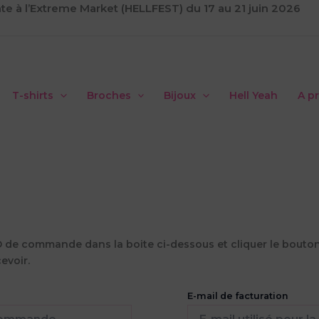
te à l’Extreme Market (HELLFEST) du 17 au 21 juin 2026
T-shirts
Broches
Bijoux
Hell Yeah
A p
 de commande dans la boite ci-dessous et cliquer le bouton «
evoir.
E-mail de facturation