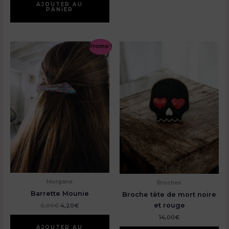
AJOUTER AU
PANIER
Promo !
Morgane
Broches
Barrette Mounie
Broche tête de mort noire
et rouge
Le
Le
6,00
€
4,20
€
prix
prix
14,00
€
initial
actuel
était :
est :
AJOUTER AU