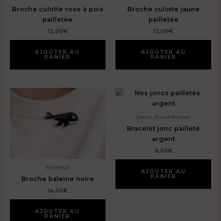
Broche culotte rose à pois
Broche culotte jaune
pailletée
pailletée
12,00
€
12,00
€
AJOUTER AU
AJOUTER AU
PANIER
PANIER
Joncs Bouddhistes
Bracelet jonc pailleté
argent
4,50
€
Animaux
AJOUTER AU
PANIER
Broche baleine noire
14,00
€
AJOUTER AU
PANIER