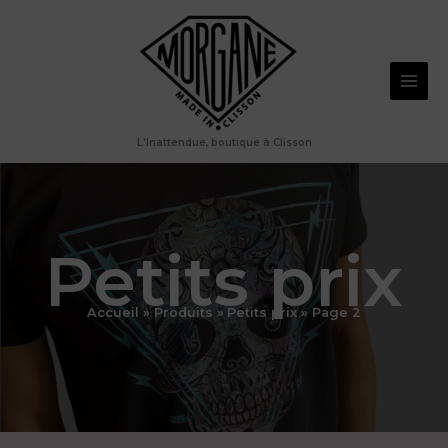
Aller
au
contenu
L'Inattendue, boutique à Clisson
Petits prix
Accueil
Produits
Petits prix
Page 2