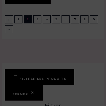
←
1
2
3
4
5
…
7
8
9
→
FILTRER LES PRODUITS
FERMER
Filtres