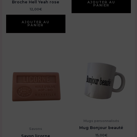
Broche Hell Yeah rose
AJOUTER AU
PANIER
12,00
€
AJOUTER AU
PANIER
Mugs personnalisés
Mug Bonjour beauté
Savons
15,00
€
Savon licorne