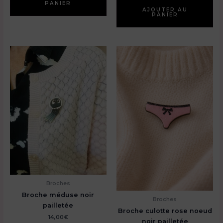
PANIER
6,00€.
4,20€.
AJOUTER AU
PANIER
Broches
Broche méduse noir
Broches
pailletée
Broche culotte rose noeud
14,00
€
noir pailletée