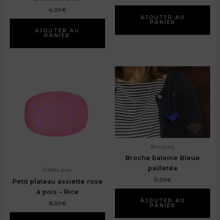
4,00
€
AJOUTER AU
PANIER
AJOUTER AU
PANIER
Broches
Broche baleine Bleue
pailletée
Petits prix
11,00
€
Petit plateau assiette rose
à pois – Rice
AJOUTER AU
9,00
€
PANIER