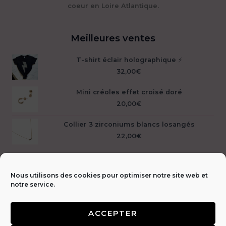
coeur en Loire Atlantique.
Meilleures ventes
T-shirt éclair holographique ⚡️
32,00
€
Mini créoles effet croisé doré
20,00
€
Collier 3 zirconiums blancs losangés
22,00
€
Nous utilisons des cookies pour optimiser notre site web et
notre service.
ACCEPTER