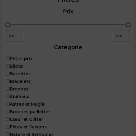
Prix
Catégorie
C
Petits prix
a
Bijoux
t
Barrettes
é
Bracelets
g
o
Broches
r
Animaux
i
Astres et Magie
e
Broches paillettes
Cœur et Glitter
Fêtes et Saisons
Nature et Symboles