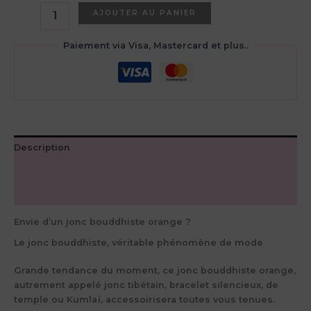
quantité
AJOUTER AU PANIER
de
Jonc
Paiement via Visa, Mastercard et plus..
bouddhiste
orange
Description
Informations complémentaires
Avis (0)
Envie d’un jonc bouddhiste orange ?
Le jonc bouddhiste, véritable phénomène de mode
Grande tendance du moment, ce jonc bouddhiste orange,
autrement appelé jonc tibétain, bracelet silencieux, de
temple ou Kumlaï, accessoirisera toutes vous tenues.