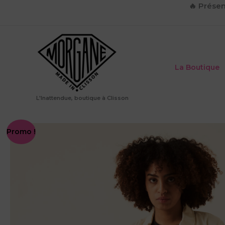
Aller
🔥
Présen
au
contenu
La Boutique
L'Inattendue, boutique à Clisson
Promo !