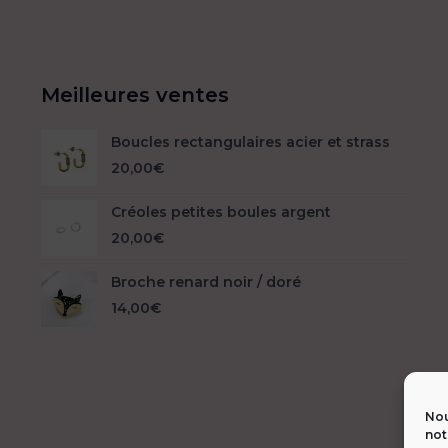
Meilleures ventes
Boucles rectangulaires acier et strass
20,00
€
Créoles petites boules argent
20,00
€
Broche renard noir / doré
14,00
€
Nou
not