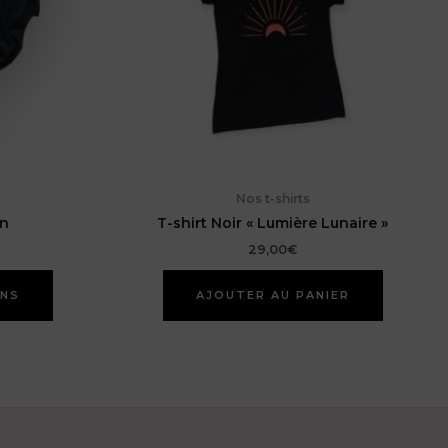
Nos t-shirts
in
T-shirt Noir « Lumière Lunaire »
29,00
€
Ce
ONS
AJOUTER AU PANIER
produit
a
plusieurs
variations.
Les
options
peuvent