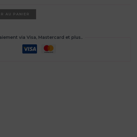
st :
5,00€.
R AU PANIER
aiement via Visa, Mastercard et plus..