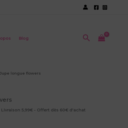
Recherche
ropos
Blog
 Jupe longue flowers
wers
e
 Livraison 5,99€ - Offert dès 60€ d'achat
rix
ctuel