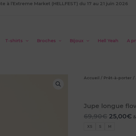
te à l’Extreme Market (HELLFEST) du 17 au 21 juin 2026
T-shirts
Broches
Bijoux
Hell Yeah
A p
Accueil
/
Prêt-à-porter
/
Jupe longue flo
Le
L
69,90
€
25,00
€
&
prix
p
XS
S
M
initial
a