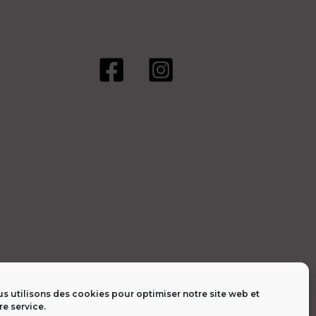
être
choisies
sur
la
page
du
produit
s utilisons des cookies pour optimiser notre site web et
re service.