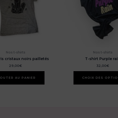
Nos t-shirts
Nos t-shirts
ris cristaux noirs pailletés
T-shirt Purple ra
29,00
€
32,00
€
OUTER AU PANIER
CHOIX DES OPTI