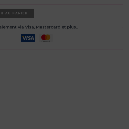
st :
5,00€.
R AU PANIER
aiement via Visa, Mastercard et plus..