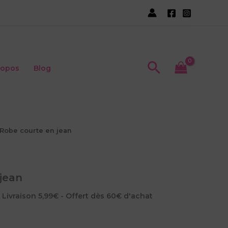
Recherche
ropos
Blog
 Robe courte en jean
jean
e
 Livraison 5,99€ - Offert dès 60€ d'achat
rix
ctuel