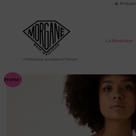
Aller
🔥
Présen
au
contenu
La Boutique
L'Inattendue, boutique à Clisson
Promo !