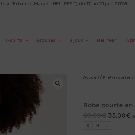
te à l’Extreme Market (HELLFEST) du 17 au 21 juin 2026
T-shirts
Broches
Bijoux
Hell Yeah
A p
Accueil
/
Prêt-à-porter
/
Robe courte en 
Le
L
69,99
€
35,00
€
&
prix
p
S
M
L
initial
a