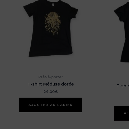
Prêt-à-porter
T-shirt Méduse dorée
T-shi
29,00
€
AJOUTER AU PANIER
AJ