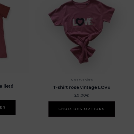
Nos t-shirts
ailleté
T-shirt rose vintage LOVE
29,00
€
Ce
IER
CHOIX DES OPTIONS
produit
a
plusieur
variation