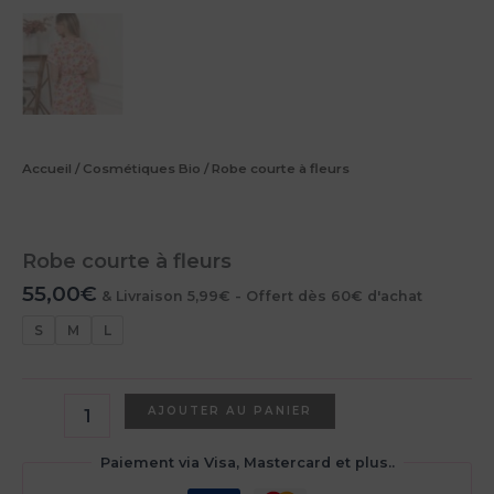
Accueil
/
Cosmétiques Bio
/ Robe courte à fleurs
Robe courte à fleurs
55,00
€
& Livraison 5,99€ - Offert dès 60€ d'achat
S
M
L
quantité
AJOUTER AU PANIER
de
Robe
Paiement via Visa, Mastercard et plus..
courte
à