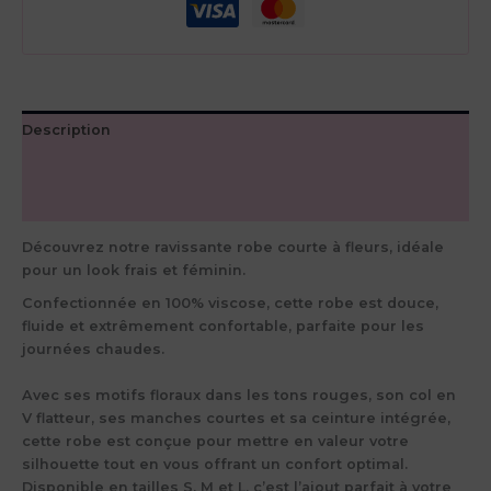
fleurs
Description
Informations complémentaires
Avis (0)
Découvrez notre ravissante robe courte à fleurs, idéale
pour un look frais et féminin.
Confectionnée en 100% viscose, cette robe est douce,
fluide et extrêmement confortable, parfaite pour les
journées chaudes.
Avec ses motifs floraux dans les tons rouges, son col en
V flatteur, ses manches courtes et sa ceinture intégrée,
cette robe est conçue pour mettre en valeur votre
silhouette tout en vous offrant un confort optimal.
Disponible en tailles S, M et L, c’est l’ajout parfait à votre