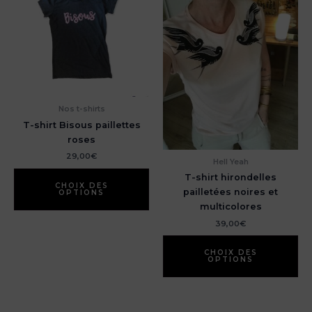
choisies
pe
sur
êt
la
ch
page
su
du
la
produit
pa
du
Nos t-shirts
pr
T-shirt Bisous paillettes
roses
29,00
€
Hell Yeah
Ce
T-shirt hirondelles
produit
CHOIX DES
pailletées noires et
OPTIONS
a
multicolores
plusieurs
39,00
€
variations.
Ce
Les
pr
CHOIX DES
options
OPTIONS
a
peuvent
pl
être
var
choisies
Le