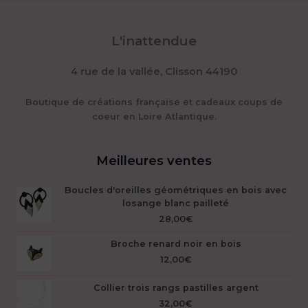
sur
op
la
pe
page
L'inattendue
êt
du
ch
produit
4 rue de la vallée, Clisson 44190
su
la
pa
Boutique de créations française et cadeaux coups de
du
coeur en Loire Atlantique.
pr
Meilleures ventes
Boucles d'oreilles géométriques en bois avec
losange blanc pailleté
28,00
€
Broche renard noir en bois
12,00
€
Collier trois rangs pastilles argent
32,00
€