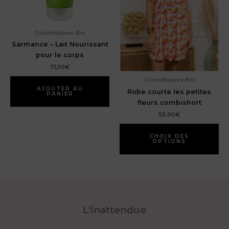
Cosmétiques Bio
Sarmance – Lait Nourissant
pour le corps
17,50
€
Cosmétiques Bio
AJOUTER AU
Robe courte les petites
PANIER
fleurs combishort
55,00
€
Ce
pr
CHOIX DES
OPTIONS
a
pl
var
Le
op
pe
L'inattendue
êt
ch